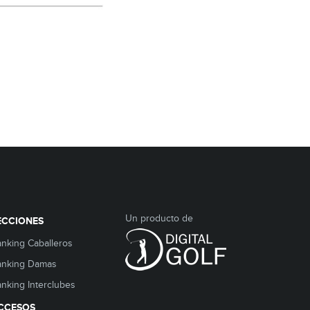
Un producto de
ECCIONES
nking Caballeros
anking Damas
nking Interclubes
CCESOS