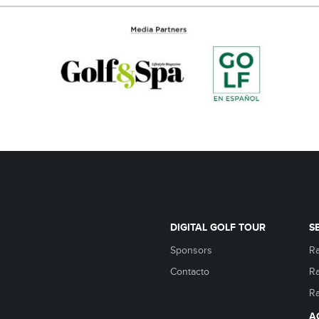
DIGITAL GOLF TOUR
S
Sponsors
Ra
Contacto
R
Ra
A