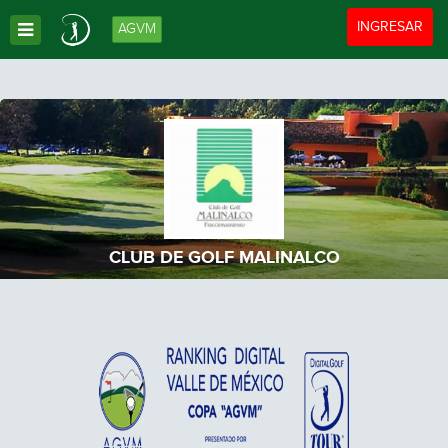
Toggle navigat
INGRESAR
AGVM
Toggle Dropdown
CLUB DE GOLF MALINALCO