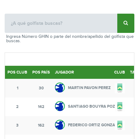
Ingresa Número GHIN o parte del nombre/apellido del golfista que
buscas.
POS CLUB
POS PAÍS
JUGADOR
CLUB
TAY
MARTIN PAVON PEREZ
1
30
SANTIAGO BOUYRA POZO
2
142
FEDERICO ORTIZ GONZALEZ
3
162