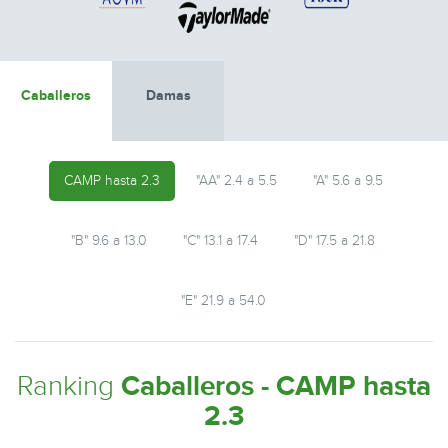
Caballeros
Damas
CAMP hasta 2.3
"AA" 2.4 a 5.5
"A" 5.6 a 9.5
"B" 9.6 a 13.0
"C" 13.1 a 17.4
"D" 17.5 a 21.8
"E" 21.9 a 54.0
Ranking
Caballeros - CAMP hasta
2.3