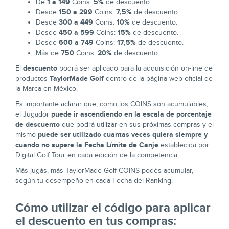
1 a 149
5%
De
Coins:
de descuento.
150 a 299
7,5%
Desde
Coins:
de descuento.
300 a 449
10%
Desde
Coins:
de descuento.
450 a 599
15%
Desde
Coins:
de descuento.
600 a 749
17,5%
Desde
Coins:
de descuento.
750
20%
Más de
Coins:
de descuento.
descuento
El
podrá ser aplicado para la adquisición on-line de
TaylorMade Golf
productos
dentro de la página web oficial de
la Marca en México.
Es importante aclarar que, como los COINS son acumulables,
puede ir ascendiendo en la escala de porcentaje
el Jugador
de descuento
que podrá utilizar en sus próximas compras y el
puede ser utilizado cuantas veces quiera
siempre y
mismo
cuando no supere la
Fecha Límite de Canje
establecida por
Digital Golf Tour en cada edición de la competencia.
Más jugás, más TaylorMade Golf COINS podés acumular,
según tu desempeño en cada Fecha del Ranking.
Cómo utilizar el código para aplicar
el descuento en tus compras: