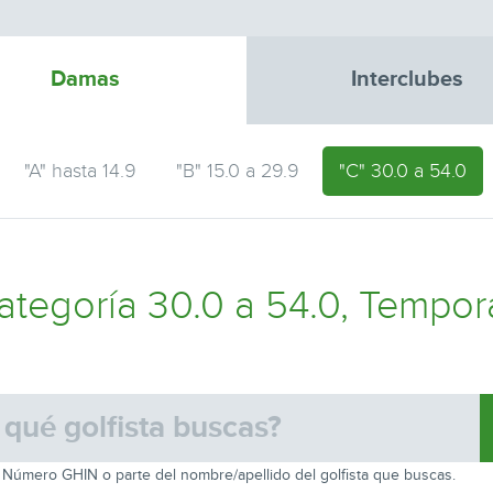
Damas
Interclubes
"A" hasta 14.9
"B" 15.0 a 29.9
"C" 30.0 a 54.0
tegoría 30.0 a 54.0, Tempo
 Número GHIN o parte del nombre/apellido del golfista que buscas.