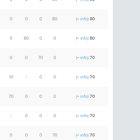
80
0
0
0
80
(+ info)
80
0
80
0
0
(+ info)
70
0
0
70
0
(+ info)
70
10
0
0
0
(+ info)
70
70
0
0
0
(+ info)
70
0
0
0
0
(+ info)
70
0
0
0
70
(+ info)