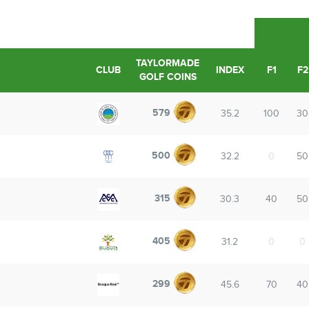
TAYLORMADE
CLUB
INDEX
F1
F2
GOLF COINS
579
35.2
100
30
500
32.2
0
50
315
30.3
40
50
405
31.2
0
0
299
45.6
70
40