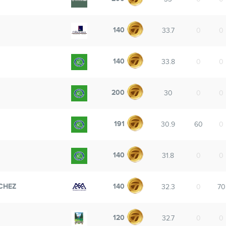
140
33.7
0
0
140
33.8
0
0
200
30
0
0
191
30.9
60
0
140
31.8
0
0
CHEZ
140
32.3
0
70
120
32.7
0
0