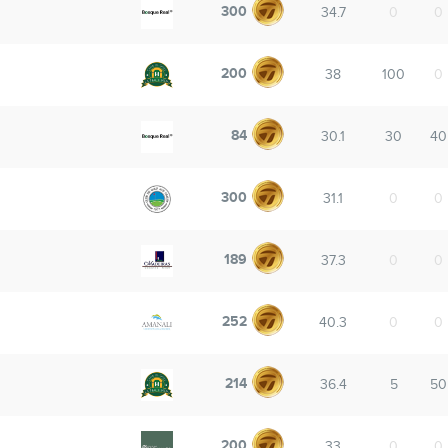
300
34.7
0
0
200
38
100
0
84
30.1
30
40
300
31.1
0
0
189
37.3
0
0
252
40.3
0
0
214
36.4
5
50
200
33
0
0