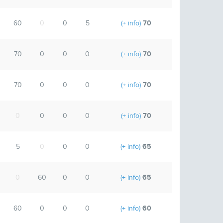
70
60
0
0
5
(+ info)
70
70
0
0
0
(+ info)
70
70
0
0
0
(+ info)
70
0
0
0
0
(+ info)
65
5
0
0
0
(+ info)
65
0
60
0
0
(+ info)
60
60
0
0
0
(+ info)