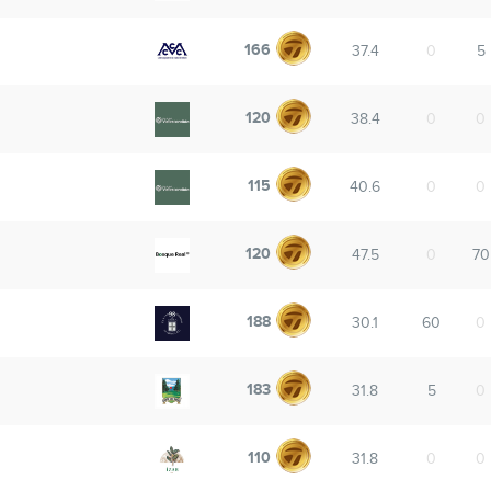
166
37.4
0
5
120
38.4
0
0
115
40.6
0
0
120
47.5
0
70
188
30.1
60
0
183
31.8
5
0
110
31.8
0
0