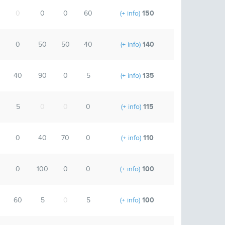
150
0
0
0
60
(+ info)
140
0
50
50
40
(+ info)
135
40
90
0
5
(+ info)
115
5
0
0
0
(+ info)
110
0
40
70
0
(+ info)
100
0
100
0
0
(+ info)
100
60
5
0
5
(+ info)