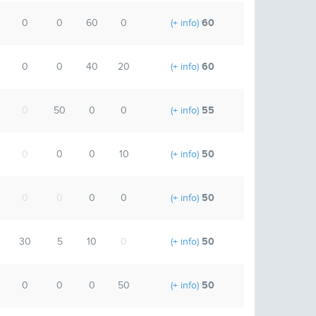
60
0
0
60
0
(+ info)
60
0
0
40
20
(+ info)
55
0
50
0
0
(+ info)
50
0
0
0
10
(+ info)
50
0
0
0
0
(+ info)
50
30
5
10
0
(+ info)
50
0
0
0
50
(+ info)