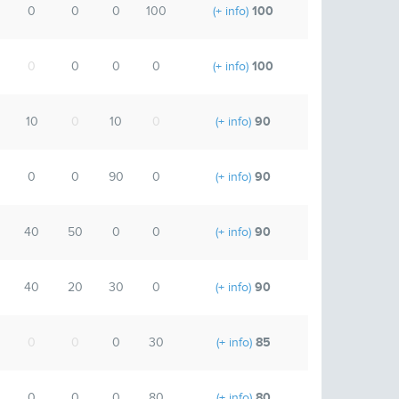
100
0
0
0
100
(+ info)
100
0
0
0
0
(+ info)
90
10
0
10
0
(+ info)
90
0
0
90
0
(+ info)
90
40
50
0
0
(+ info)
90
40
20
30
0
(+ info)
85
0
0
0
30
(+ info)
80
0
0
0
80
(+ info)