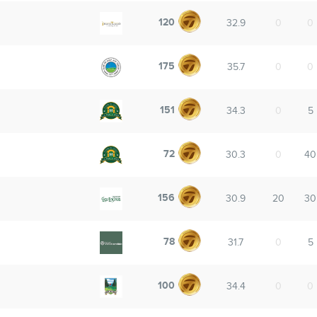
120
32.9
0
0
175
35.7
0
0
151
34.3
0
5
72
30.3
0
40
156
30.9
20
30
78
31.7
0
5
100
34.4
0
0