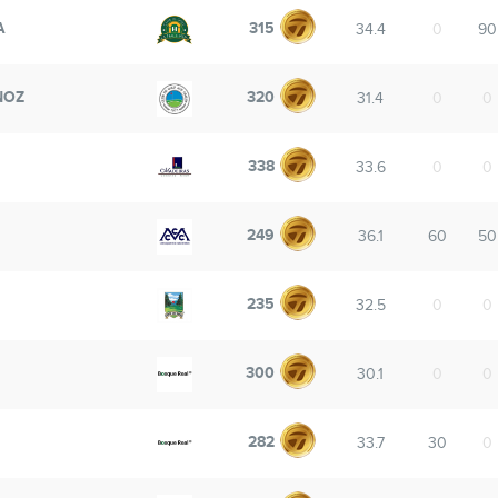
A
315
34.4
0
90
NOZ
320
31.4
0
0
338
33.6
0
0
249
36.1
60
50
235
32.5
0
0
300
30.1
0
0
282
33.7
30
0