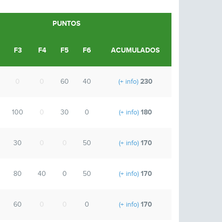
PUNTOS
F3
F4
F5
F6
ACUMULADOS
230
0
0
60
40
(+ info)
180
100
0
30
0
(+ info)
170
30
0
0
50
(+ info)
170
80
40
0
50
(+ info)
170
60
0
0
0
(+ info)