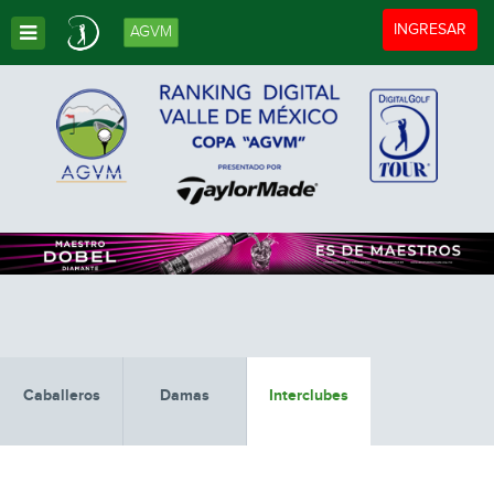
Toggle navigat
INGRESAR
AGVM
Toggle Dropdown
Caballeros
Damas
Interclubes